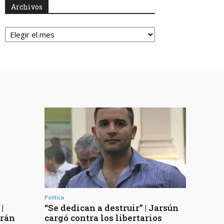
Archivos
Archivos
Política
|
“Se dedican a destruir” | Jarsún
arán
cargó contra los libertarios