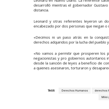
Leonard en Nuevo Diario. La referente sal
desarrolló mientras el gobernador Gustav
distancia.
Leonard y otras referentes leyeron un doc
encabezado por dos personas que niegan o inc
«Decimos ni un paso atrás en la conqui
derechos adquiridos por la lucha del pueblo 
«No vamos a permitir que prosperen los p
negacionistas y pro gobiernos autoritarios 
desde la sanción de leyes a beneficio de c
a quienes asesinaron, torturaron y desaparec
TAGS
Derechos Humanos
derechos 
Milei