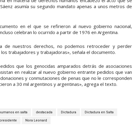
teña en materia de derechos humanos encabezó el acto que se
o Sáenz asumía su segundo mandato apenas a unos metros de
umento en el que se refirieron al nuevo gobierno nacional,
luso celebran lo ocurrido a partir de 1976 en Argentina.
sta de nuestros derechos, no podemos retroceder y perder
y los trabajadores y trabajadoras», señala el documento.
edidos que los genocidas amparados detrás de asociaciones
insistan en realizar al nuevo gobierno entrante pedidos que van
ondonaciones y conmutaciones de penas que no le corresponden
ieron a 30 mil argentinos y argentinas», agrega el texto.
humanos en salta
destacada
Dictadura
Dictadura en Salta
 presidente
Nora Leonard