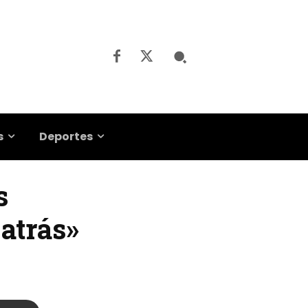
s
Deportes
s
atrás»