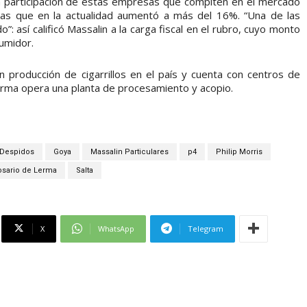
 participación de estas empresas que compiten en el mercado
as que en la actualidad aumentó a más del 16%. “Una de las
: así calificó Massalin a la carga fiscal en el rubro, cuyo monto
sumidor.
en producción de cigarrillos en el país y cuenta con centros de
erma opera una planta de procesamiento y acopio.
Despidos
Goya
Massalin Particulares
p4
Philip Morris
osario de Lerma
Salta
X
WhatsApp
Telegram