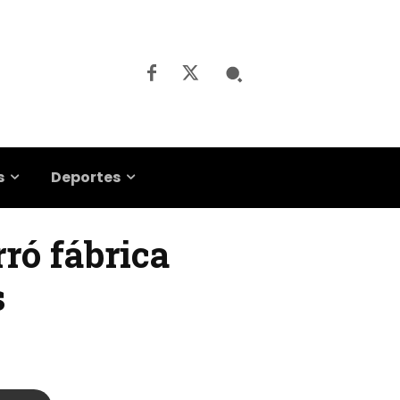
s
Deportes
rró fábrica
s