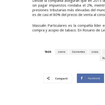
Desde la compañía aseguran que en 2015 la
sin pagar impuestos rondaba el 2%, mientr
presiones tributarias más elevadas del mundo”
es de casi el 80% del precio de venta al con
Massalin Particulares es la compañía líder 
compra y acopio de tabaco. En Rosario de L
TAGS
cierre
Corrientes
crisis
R
Facebook
Compartí