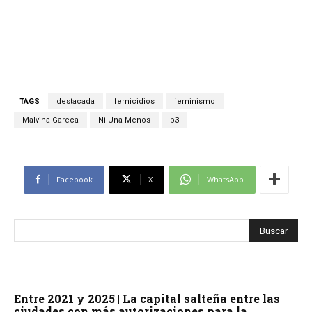
TAGS
destacada
femicidios
feminismo
Malvina Gareca
Ni Una Menos
p3
Facebook
X
WhatsApp
Entre 2021 y 2025 | La capital salteña entre las
ciudades con más autorizaciones para la