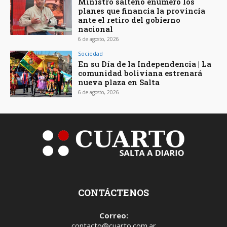
Ministro salteño enumeró los
planes que financia la provincia
ante el retiro del gobierno
nacional
6 de agosto, 2026
Sociedad
En su Día de la Independencia | La
comunidad boliviana estrenará
nueva plaza en Salta
6 de agosto, 2026
CONTÁCTENOS
Correo:
contacto@cuarto.com.ar