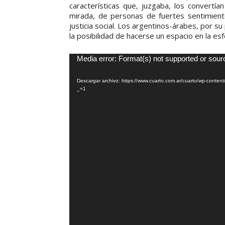
características que, juzgaba, los convertía
mirada, de personas de fuertes sentimiento
justicia social. Los argentinos-árabes, por s
la posibilidad de hacerse un espacio en la esfe
Media error: Format(s) not supported or sour
R
e
Descargar archivo: https://www.cuarto.com.ar/cuarto/wp-cont
p
_=1
r
o
d
u
c
t
o
r
d
e