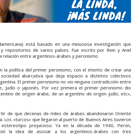
americana) está basado en una minuciosa investigación que
 repositorios de varios países. Fue escrito por Rein y Ariel
 la relación entre argentinos-árabes y peronismo.
on la política del primer peronismo, con el intento de crear una
a sociedad abarcativa que deja espacio a distintos colectivos
gentina. El primer peronismo no vio ninguna contradicción entre
, judío o japonés. Por vez primera el primer peronismo dio
gentino de origen árabe, de un argentino de origen judío, etc»,
artir de que decenas de miles de árabes abandonaron Oriente
a. Los «turcos» que llegaron al puerto de Buenos Aires tuvieron
estereotipo prejuicioso. Ya en la década de 1940, Perón,
ibió la idea de asociar a los argentinos-árabes con tres