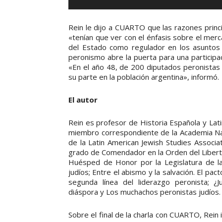
v
í
Rein le dijo a CUARTO que las razones princ
d
«tenían que ver con el énfasis sobre el merca
e
del Estado como regulador en los asuntos 
o
peronismo abre la puerta para una participac
«En el año 48, de 200 diputados peronistas
su parte en la población argentina», informó.
El autor
Rein es profesor de Historia Española y Lat
miembro correspondiente de la Academia Naci
de la Latin American Jewish Studies Associa
grado de Comendador en la Orden del Liberta
Huésped de Honor por la Legislatura de la
judíos; Entre el abismo y la salvación. El pact
segunda línea del liderazgo peronista; ¿J
diáspora y Los muchachos peronistas judíos.
Sobre el final de la charla con CUARTO, Rein