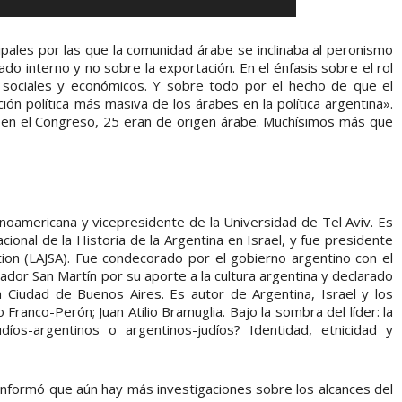
ipales por las que la comunidad árabe se inclinaba al peronismo
do interno y no sobre la exportación. En el énfasis sobre el rol
sociales y económicos. Y sobre todo por el hecho de que el
ión política más masiva de los árabes en la política argentina».
 en el Congreso, 25 eran de origen árabe. Muchísimos más que
inoamericana y vicepresidente de la Universidad de Tel Aviv. Es
onal de la Historia de la Argentina en Israel, y fue presidente
tion (LAJSA). Fue condecorado por el gobierno argentino con el
dor San Martín por su aporte a la cultura argentina y declarado
 Ciudad de Buenos Aires. Es autor de Argentina, Israel y los
o Franco-Perón; Juan Atilio Bramuglia. Bajo la sombra del líder: la
udíos-argentinos o argentinos-judíos? Identidad, etnicidad y
 informó que aún hay más investigaciones sobre los alcances del