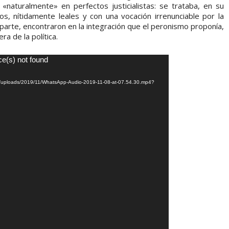
n «naturalmente» en perfectos justicialistas: se trataba, en su
s, nítidamente leales y con una vocación irrenunciable por la
u parte, encontraron en la integración que el peronismo proponía,
ra de la política.
ce(s) not found
ent/uploads/2019/11/WhatsApp-Audio-2019-11-08-at-07.54.30.mp4?