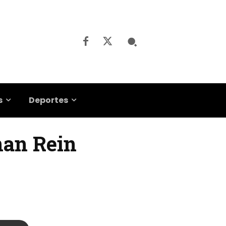
s
Deportes
nan Rein