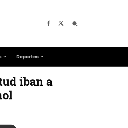
s
Deportes
tud iban a
hol