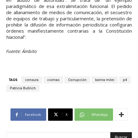
en “abuso de autoridad”. Se trata de “un ejemplo
paradigmático de esa extralimitación funcional. El pedido
de allanamiento de medios de comunicación, el secuestro
de equipos de trabajo y particularmente, la pretensión de
prohibir la difusión de información periodística configuran
órdenes manifiestamente contrarias a la Constitución
Nacional”.
Fuente: Ámbito
TAGS
censura
coimas
Corrupción
karina milei
p4
Patricia Bullrich
Facebook
X
WhatsApp