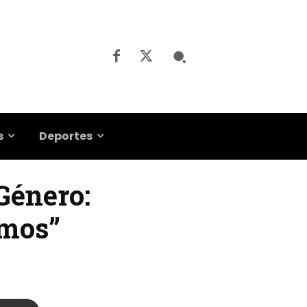
s
Deportes
Género:
imos”