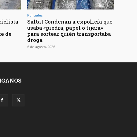
Policiales
ciclista
Salta | Condenan a expolicía que
usaba «piedra, papel o tijera»
te de
para sortear quién transportaba
droga
6 de agosto, 2026
ÍGANOS