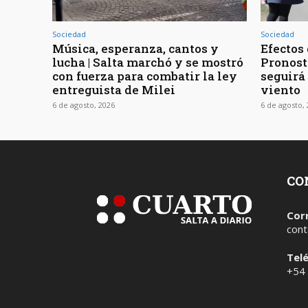
Sociedad
Sociedad
Música, esperanza, cantos y
Efectos 
lucha | Salta marchó y se mostró
Pronost
con fuerza para combatir la ley
seguirá
entreguista de Milei
viento
6 de agosto, 2026
6 de agosto,
CO
Cor
cont
Tel
+54