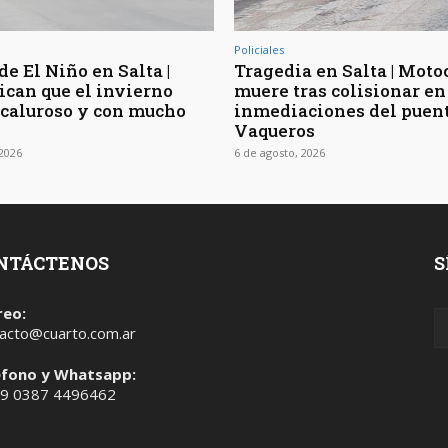
Policiales
de El Niño en Salta |
Tragedia en Salta | Moto
ican que el invierno
muere tras colisionar en
 caluroso y con mucho
inmediaciones del puen
Vaqueros
 2026
6 de agosto, 2026
NTÁCTENOS
S
reo:
acto@cuarto.com.ar
éfono y Whatsapp:
 9 0387 4496462