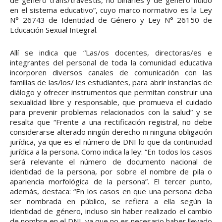
de género trans/travestis, no binaries y de género fluido
en el sistema educativo”, cuyo marco normativo es la Ley
N° 26743 de Identidad de Género y Ley N° 26150 de
Educación Sexual Integral.
Allí se indica que “Las/os docentes, directoras/es e
integrantes del personal de toda la comunidad educativa
incorporen diversos canales de comunicación con las
familias de las/los/ les estudiantes, para abrir instancias de
diálogo y ofrecer instrumentos que permitan construir una
sexualidad libre y responsable, que promueva el cuidado
para prevenir problemas relacionados con la salud” y se
resalta que “Frente a una rectificación registral, no debe
considerarse alterado ningún derecho ni ninguna obligación
jurídica, ya que es el número de DNI lo que da continuidad
jurídica a la persona. Como indica la ley: “En todos los casos
será relevante el número de documento nacional de
identidad de la persona, por sobre el nombre de pila o
apariencia morfológica de la persona”. El tercer punto,
además, destaca: “En los casos en que una persona deba
ser nombrada en público, se refiera a ella según la
identidad de género, incluso sin haber realizado el cambio
de nombre en el DNI, ya que no es necesario haber llevado