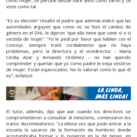
como mujer, se percibe desde hace años como varón y se
viste como tal.
“Es su elección” resaltó el padre que además indicó que las
autoridades arguyen que como no se hizo el cambio de
género en el DNI, le dijeron “que ella tiene que venir sí o sí
vestida de mujer”. “Yo le pedí por favor que hablen con el
Concejo. Siempre traté cordialmente que no haya
problemas, pero la directora y el vicedirector – María
Cecilia Azar y Armando Ordoñez – no han querido
comprender y querían que yo como padre le exija vestirse
de mujer. Están equivocados. No lo valoran como lo que él
es”, enfatizó.
El tutor, además, dijo que aun cuando los directivos se
comprometieron a consultar al ministerio, comenzaron los
tratos discriminatorios. “La última vez que pudo entrar a la
escuela lo sacaron de la formación de hombres donde
acostumbraba formar y lo pusieron en la de nenas, en