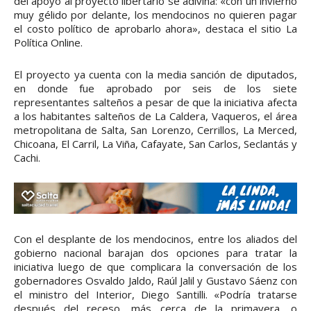
del apoyo al proyecto libertario se adivina: «con un invierno
muy gélido por delante, los mendocinos no quieren pagar
el costo político de aprobarlo ahora», destaca el sitio La
Política Online.
El proyecto ya cuenta con la media sanción de diputados,
en donde fue aprobado por seis de los siete
representantes salteños a pesar de que la iniciativa afecta
a los habitantes salteños de La Caldera, Vaqueros, el área
metropolitana de Salta, San Lorenzo, Cerrillos, La Merced,
Chicoana, El Carril, La Viña, Cafayate, San Carlos, Seclantás y
Cachi.
Con el desplante de los mendocinos, entre los aliados del
gobierno nacional barajan dos opciones para tratar la
iniciativa luego de que complicara la conversación de los
gobernadores Osvaldo Jaldo, Raúl Jalil y Gustavo Sáenz con
el ministro del Interior, Diego Santilli. «Podría tratarse
después del receso, más cerca de la primavera, o