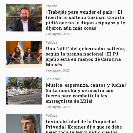
Política
«Trabajás para vender el país» | El
libertario salteño Guzmán Coraita
pidió que no le digan «cipayo» y le
dijeron aún más cosas
7 de agosto, 2026
Política
Una “alfil” del gobernador salteño,
según la prensa nacional | El PJ
jujeño está en manos de Carolina
Moisés
7 de agosto, 2026
Sociedad
Música, esperanza, cantos y lucha |
Salta marchó y se mostró con
fuerza para combatir la ley
entreguista de Milei
6 de agosto, 2026
Política
Inviolabilidad de la Propiedad
Privada | Kosiner dijo que se debe
bajar toda la ley y pidió que los