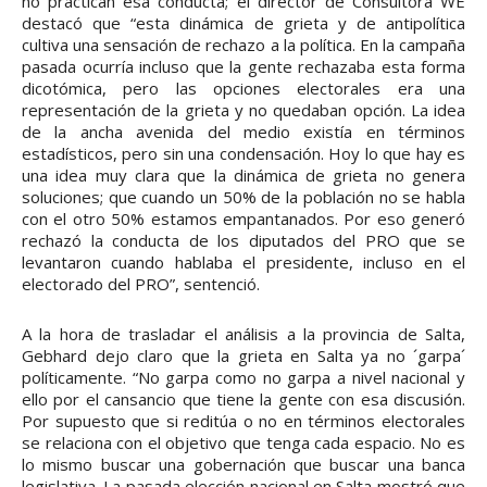
no practican esa conducta; el director de Consultora WE
destacó que “esta dinámica de grieta y de antipolítica
cultiva una sensación de rechazo a la política. En la campaña
pasada ocurría incluso que la gente rechazaba esta forma
dicotómica, pero las opciones electorales era una
representación de la grieta y no quedaban opción. La idea
de la ancha avenida del medio existía en términos
estadísticos, pero sin una condensación. Hoy lo que hay es
una idea muy clara que la dinámica de grieta no genera
soluciones; que cuando un 50% de la población no se habla
con el otro 50% estamos empantanados. Por eso generó
rechazó la conducta de los diputados del PRO que se
levantaron cuando hablaba el presidente, incluso en el
electorado del PRO”, sentenció.
A la hora de trasladar el análisis a la provincia de Salta,
Gebhard dejo claro que la grieta en Salta ya no ´garpa´
políticamente. “No garpa como no garpa a nivel nacional y
ello por el cansancio que tiene la gente con esa discusión.
Por supuesto que si reditúa o no en términos electorales
se relaciona con el objetivo que tenga cada espacio. No es
lo mismo buscar una gobernación que buscar una banca
legislativa. La pasada elección nacional en Salta mostró que