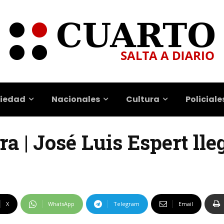
iedad
Nacionales
Cultura
Policiale
a | José Luis Espert lle
X
WhatsApp
Telegram
Email