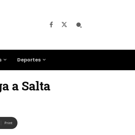
s
Deportes
ga a Salta
Print