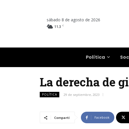
sábado 8 de agosto de 2026
C
11.3
Salta
Política
Soc
La derecha de gir
POLÍTICA
29 de septiembre, 2023
Facebook
Compartí