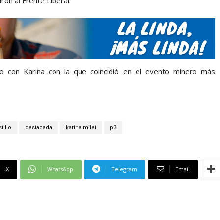
ron al Frente Liberal.
to con Karina con la que coincidió en el evento minero más
tillo
destacada
karina milei
p3
X
WhatsApp
Telegram
Email