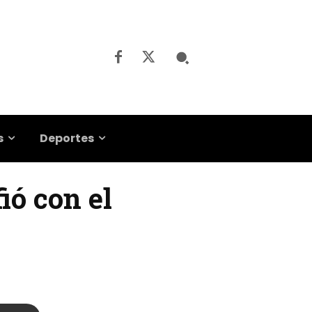
s
Deportes
fió con el