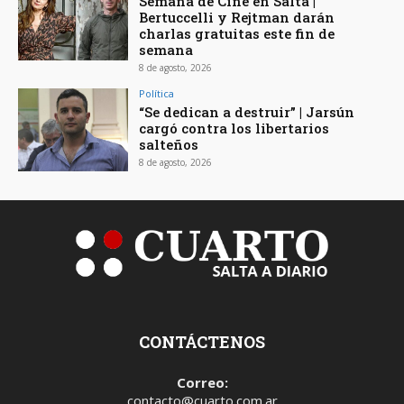
Semana de Cine en Salta |
Bertuccelli y Rejtman darán
charlas gratuitas este fin de
semana
8 de agosto, 2026
Política
“Se dedican a destruir” | Jarsún
cargó contra los libertarios
salteños
8 de agosto, 2026
CONTÁCTENOS
Correo:
contacto@cuarto.com.ar