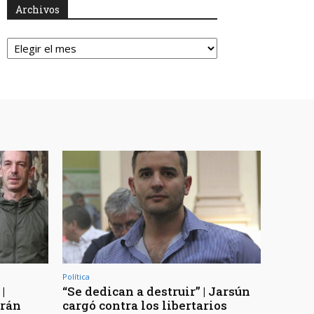
Archivos
Archivos
Política
|
“Se dedican a destruir” | Jarsún
arán
cargó contra los libertarios