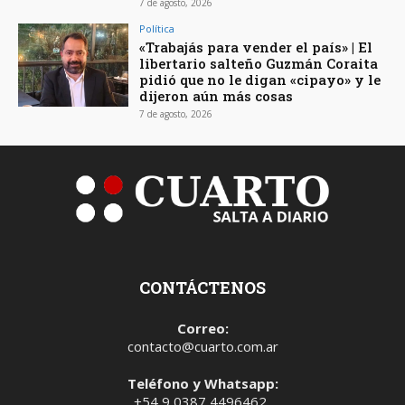
7 de agosto, 2026
Política
«Trabajás para vender el país» | El
libertario salteño Guzmán Coraita
pidió que no le digan «cipayo» y le
dijeron aún más cosas
7 de agosto, 2026
CONTÁCTENOS
Correo:
contacto@cuarto.com.ar
Teléfono y Whatsapp:
+54 9 0387 4496462