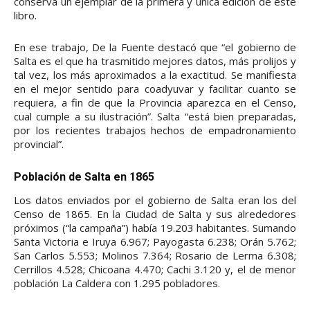
conserva un ejemplar de la primera y única edición de este
libro.
En ese trabajo, De la Fuente destacó que “el gobierno de
Salta es el que ha trasmitido mejores datos, más prolijos y
tal vez, los más aproximados a la exactitud. Se manifiesta
en el mejor sentido para coadyuvar y facilitar cuanto se
requiera, a fin de que la Provincia aparezca en el Censo,
cual cumple a su ilustración”. Salta “está bien preparadas,
por los recientes trabajos hechos de empadronamiento
provincial”.
Población de Salta en 1865
Los datos enviados por el gobierno de Salta eran los del
Censo de 1865. En la Ciudad de Salta y sus alrededores
próximos (“la campaña”) había 19.203 habitantes. Sumando
Santa Victoria e Iruya 6.967; Payogasta 6.238; Orán 5.762;
San Carlos 5.553; Molinos 7.364; Rosario de Lerma 6.308;
Cerrillos 4.528; Chicoana 4.470; Cachi 3.120 y, el de menor
población La Caldera con 1.295 pobladores.