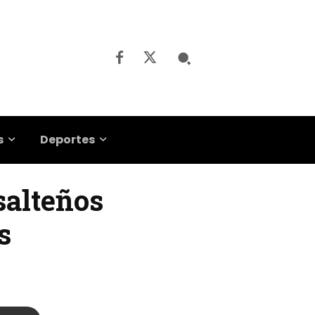
s
Deportes
salteños
s