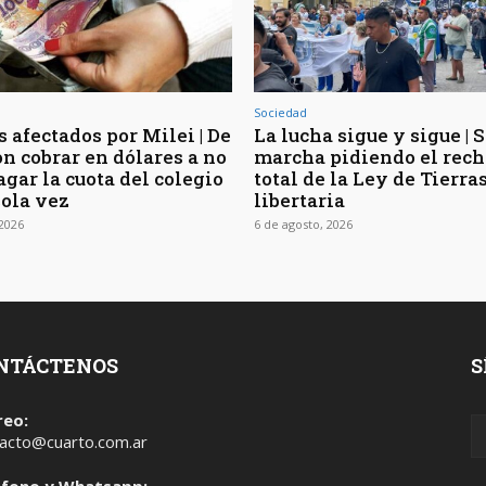
Sociedad
 afectados por Milei | De
La lucha sigue y sigue | 
on cobrar en dólares a no
marcha pidiendo el rec
gar la cuota del colegio
total de la Ley de Tierra
sola vez
libertaria
 2026
6 de agosto, 2026
NTÁCTENOS
S
reo:
acto@cuarto.com.ar
éfono y Whatsapp: