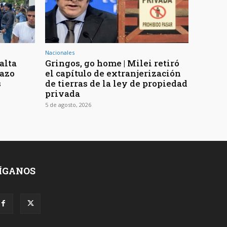
Nacionales
Salta
Gringos, go home | Milei retiró
hazo
el capítulo de extranjerización
s
de tierras de la ley de propiedad
privada
5 de agosto, 2026
ÍGANOS