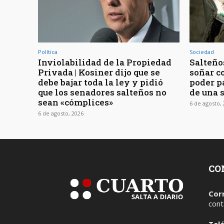
Política
Sociedad
Inviolabilidad de la Propiedad
Salteños
Privada | Kosiner dijo que se
soñar c
debe bajar toda la ley y pidió
poder pa
que los senadores salteños no
de una 
sean «cómplices»
6 de agosto,
6 de agosto, 2026
CO
Cor
cont
Tel