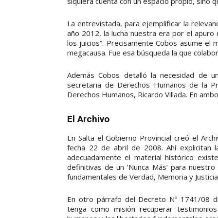
siquiera cuenta con un espacio propio, sino q
La entrevistada, para ejemplificar la releva
año 2012, la lucha nuestra era por el apuro
los juicios”. Precisamente Cobos asume el m
megacausa. Fue esa búsqueda la que colabor
Además Cobos detalló la necesidad de una
secretaria de Derechos Humanos de la Prov
Derechos Humanos, Ricardo Villada. En ambos 
El Archivo
En Salta el Gobierno Provincial creó el Arc
fecha 22 de abril de 2008. Ahí explicitan l
adecuadamente el material histórico exis
definitivas de un ‘Nunca Más’ para nuestro
fundamentales de Verdad, Memoria y Justicia e
En otro párrafo del Decreto Nº 1741/08 di
tenga como misión recuperar testimonio