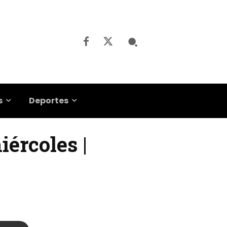
s
Deportes
ércoles |