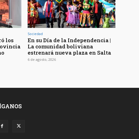
Sociedad
ó los
En su Día de la Independencia |
rovincia
La comunidad boliviana
no
estrenará nueva plaza en Salta
6 de agosto, 2026
ÍGANOS