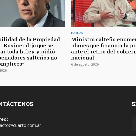
Política
bilidad de la Propiedad
Ministro salteño enumer
| Kosiner dijo que se
planes que financia la p
ar toda la ley y pidió
ante el retiro del gobier
 senadores salteños no
nacional
ómplices»
6 de agosto, 2026
 2026
NTÁCTENOS
S
reo:
acto@cuarto.com.ar