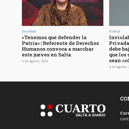
Sociedad
Política
«Tenemos que defender la
Inviola
Patria» | Referente de Derechos
Privada 
Humanos convoca a marchar
debe baj
este jueves en Salta
que los
sean «c
6 de agosto, 2026
6 de agosto,
CO
Cor
cont