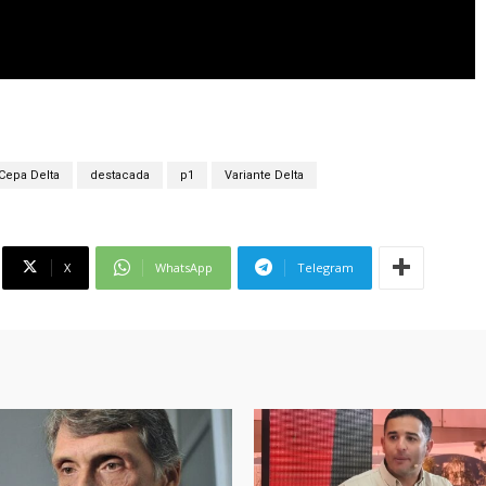
Cepa Delta
destacada
p1
Variante Delta
X
WhatsApp
Telegram