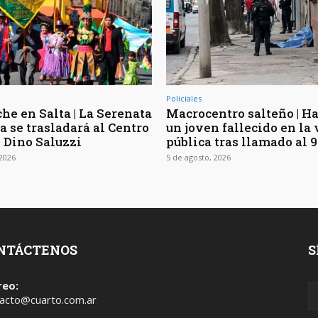
Policiales
he en Salta | La Serenata
Macrocentro salteño | Ha
a se trasladará al Centro
un joven fallecido en la 
l Dino Saluzzi
pública tras llamado al 9
 2026
5 de agosto, 2026
NTÁCTENOS
S
reo:
acto@cuarto.com.ar