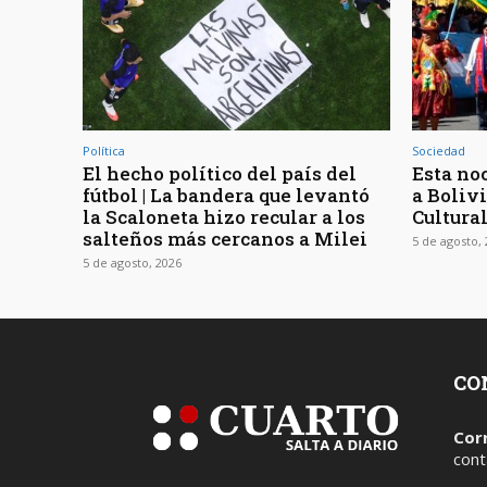
Política
Sociedad
El hecho político del país del
Esta noc
fútbol | La bandera que levantó
a Bolivi
la Scaloneta hizo recular a los
Cultura
salteños más cercanos a Milei
5 de agosto,
5 de agosto, 2026
CO
Cor
cont