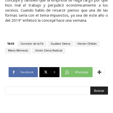
concluya y también que la empresa se haga cargo por que
hizo mal el trabajo y perjudicó económicamente a los
vecinos. Cuando hablo de resarcir pienso que una de las
formas sería con el tema impuestos, ya sea de este año o
del 2019” enfatizó la concejal hace una semana.
TAGS
Corredor de la Fe
Gustavo Sáenz
Hector Chibán
Mario Mimessi
Unión Cívica Radical
Facebook
X
WhatsApp