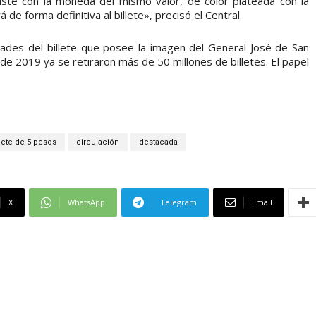
xiste con la moneda del mismo valor, de color plateada con la
e forma definitiva al billete», precisó el Central.
dades del billete que posee la imagen del General José de San
e 2019 ya se retiraron más de 50 millones de billetes. El papel
llete de 5 pesos
circulación
destacada
X
WhatsApp
Telegram
Email