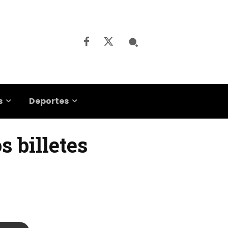
s
Deportes
s billetes