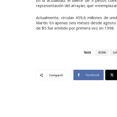
En la actualidad, el billete de 5 pesos coe
representación del arrayán, que «reemplazará d
Actualmente, circulan 459,6 millones de uni
Martín. En apenas seis meses desde agosto d
de $5 fue emitido por primera vez en 1998.
TAGS
BCRA
bi
Facebook
Compartí