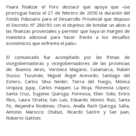
Paara finalizar el Foro destacó que apoya que «se
prorrogue hasta el 27 de febrero de 2050 la duración del
Fondo Fiduciario para el Desarrollo Provincial que dispuso
el Decreto Nº 286/95 con el objetivo de brindar un alivio a
las finanzas provinciales y permitir que haya un margen de
maniobra adicional para hacer frente a los desafíos
económicos que enfrenta el país».
El comunicado fue acompñado por las frimas de
vicegobernadoras y vicegobernadores de las provincias
de: Buenos Aires, Verónica Magario; Catamarca, Rubén
Dusso; Tucumán, Miguel Ángel Acevedo; Santiago del
Estero, Carlos Silva Neder; Tierra del Fuego, Mónica
Urquiza; Jujuy, Carlos Haquim; La Rioja, Florencia López;
Santa Cruz, Eugenio Quiroga; Formosa, Eber Solis; Entre
Ríos, Laura Stratta; San Luis, Eduardo Mones Ruiz; Santa
Fe, Alejandra Rodenas; Chaco, Analía Rach Quiroga; Salta,
Antonio Marocco; Chubut, Ricardo Sastre y San Juan,
Roberto Gattoni.