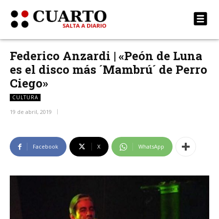
Federico Anzardi | «Peón de Luna
es el disco más ´Mambrú´ de Perro
Ciego»
CULTURA
19 de abril, 2019
Facebook
X
WhatsApp