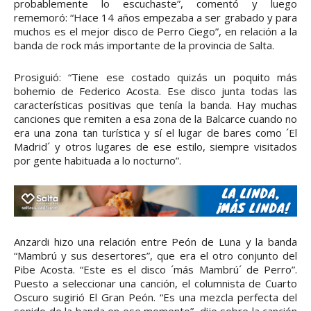
probablemente lo escuchaste”, comentó y luego
rememoró: “Hace 14 años empezaba a ser grabado y para
muchos es el mejor disco de Perro Ciego”, en relación a la
banda de rock más importante de la provincia de Salta.
Prosiguió: “Tiene ese costado quizás un poquito más
bohemio de Federico Acosta. Ese disco junta todas las
características positivas que tenía la banda. Hay muchas
canciones que remiten a esa zona de la Balcarce cuando no
era una zona tan turística y sí el lugar de bares como ´El
Madrid´ y otros lugares de ese estilo, siempre visitados
por gente habituada a lo nocturno”.
Anzardi hizo una relación entre Peón de Luna y la banda
“Mambrú y sus desertores”, que era el otro conjunto del
Pibe Acosta. “Este es el disco ´más Mambrú´ de Perro”.
Puesto a seleccionar una canción, el columnista de Cuarto
Oscuro sugirió El Gran Peón. “Es una mezcla perfecta del
sonido de la banda en ese momento”, dijo sobre la canción