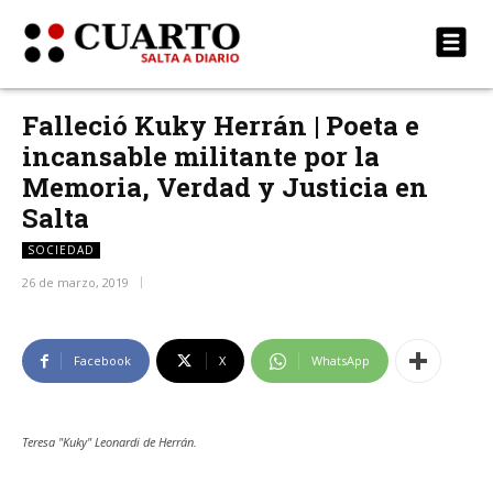
Falleció Kuky Herrán | Poeta e
incansable militante por la
Memoria, Verdad y Justicia en
Salta
SOCIEDAD
26 de marzo, 2019
Facebook
X
WhatsApp
Teresa "Kuky" Leonardi de Herrán.