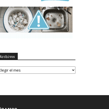
Archivos
rchivos