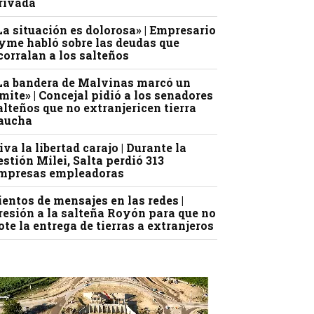
rivada
La situación es dolorosa» | Empresario
yme habló sobre las deudas que
corralan a los salteños
La bandera de Malvinas marcó un
ímite» | Concejal pidió a los senadores
alteños que no extranjericen tierra
aucha
iva la libertad carajo | Durante la
estión Milei, Salta perdió 313
mpresas empleadoras
ientos de mensajes en las redes |
resión a la salteña Royón para que no
ote la entrega de tierras a extranjeros