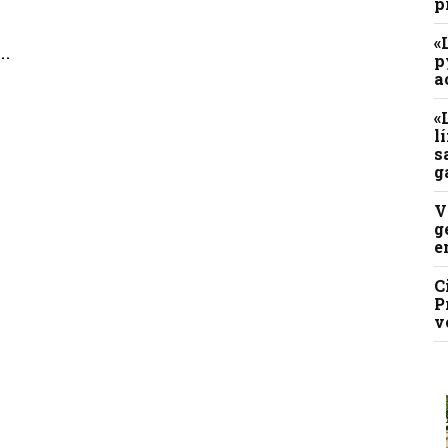
p
«
..
p
a
«
l
s
g
V
g
e
C
P
v