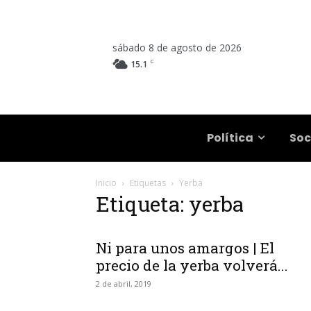
sábado 8 de agosto de 2026
C
15.1
Salta
Política
Soc
Inicio
Etiquetas
Yerba
Etiqueta: yerba
Ni para unos amargos | El
precio de la yerba volverá...
2 de abril, 2019