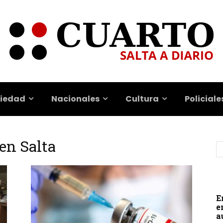
iedad
Nacionales
Cultura
Policiale
en Salta
E
e
a