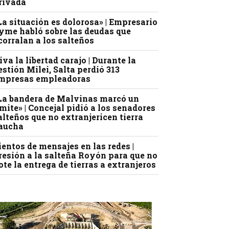
rivada
La situación es dolorosa» | Empresario
yme habló sobre las deudas que
corralan a los salteños
iva la libertad carajo | Durante la
estión Milei, Salta perdió 313
mpresas empleadoras
La bandera de Malvinas marcó un
ímite» | Concejal pidió a los senadores
alteños que no extranjericen tierra
aucha
ientos de mensajes en las redes |
resión a la salteña Royón para que no
ote la entrega de tierras a extranjeros