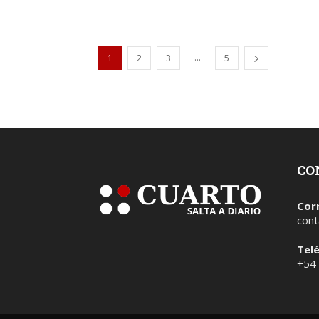
...
1
2
3
5
CO
Cor
cont
Tel
+54