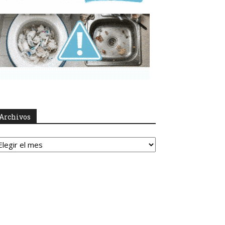
Archivos
rchivos