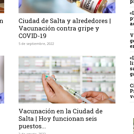
p
«
p
ón
Ciudad de Salta y alrededores |
a
Vacunación contra gripe y
COVID-19
V
g
5 de septiembre, 2022
e
«
l
s
g
C
P
v
Vacunación en la Ciudad de
Salta | Hoy funcionan seis
puestos...
2 de agosto, 2022