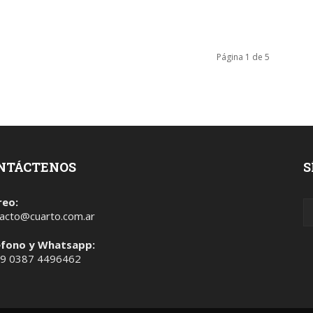
Página 1 de 5
NTÁCTENOS
S
reo:
acto@cuarto.com.ar
éfono y Whatsapp:
 9 0387 4496462