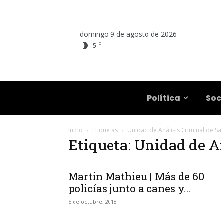
domingo 9 de agosto de 2026
C
5
Salta
Política
Soc
Inicio
Etiquetas
Unidad de Análisis Criminal de Sa
Etiqueta: Unidad de A
Martin Mathieu | Más de 60
policías junto a canes y...
5 de octubre, 2018