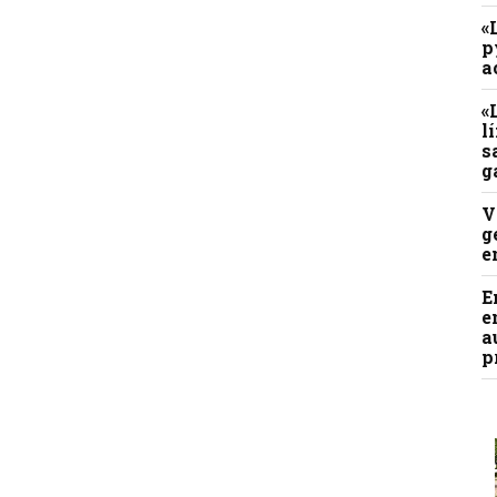
«
p
a
«
l
s
g
V
g
e
E
e
a
p