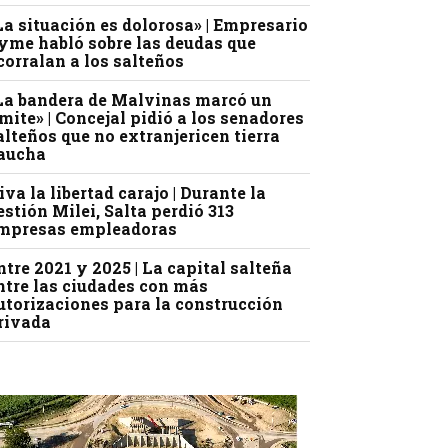
La situación es dolorosa» | Empresario
yme habló sobre las deudas que
corralan a los salteños
La bandera de Malvinas marcó un
ímite» | Concejal pidió a los senadores
alteños que no extranjericen tierra
aucha
iva la libertad carajo | Durante la
estión Milei, Salta perdió 313
mpresas empleadoras
ntre 2021 y 2025 | La capital salteña
ntre las ciudades con más
utorizaciones para la construcción
rivada