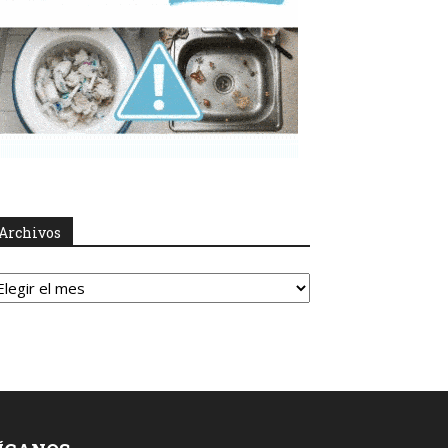
Archivos
rchivos