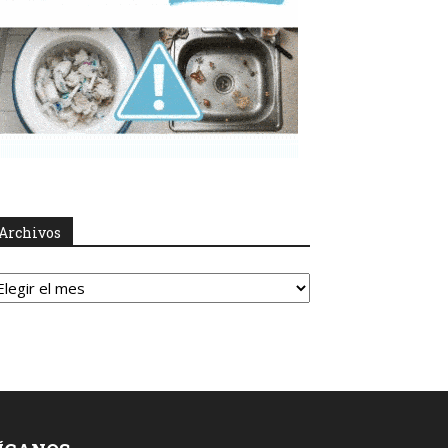
Archivos
rchivos