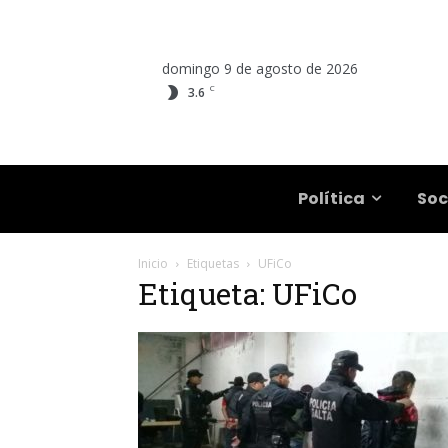
domingo 9 de agosto de 2026
C
3.6
Salta
Política
Soc
Inicio
Etiquetas
UFiCo
Etiqueta: UFiCo