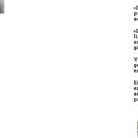
«
p
a
«
l
s
g
V
g
e
E
e
a
p