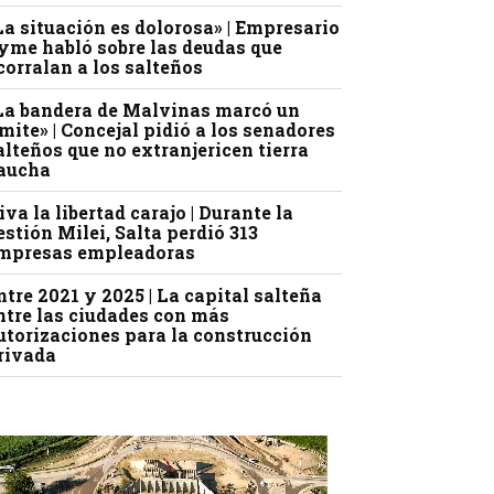
La situación es dolorosa» | Empresario
yme habló sobre las deudas que
corralan a los salteños
La bandera de Malvinas marcó un
ímite» | Concejal pidió a los senadores
alteños que no extranjericen tierra
aucha
iva la libertad carajo | Durante la
estión Milei, Salta perdió 313
mpresas empleadoras
ntre 2021 y 2025 | La capital salteña
ntre las ciudades con más
utorizaciones para la construcción
rivada