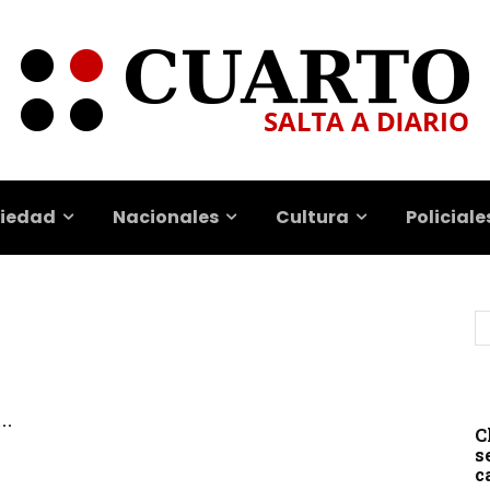
iedad
Nacionales
Cultura
Policiale
..
C
s
c