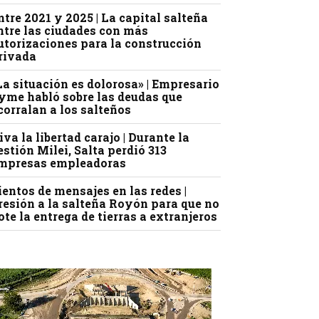
ntre 2021 y 2025 | La capital salteña
ntre las ciudades con más
utorizaciones para la construcción
rivada
La situación es dolorosa» | Empresario
yme habló sobre las deudas que
corralan a los salteños
iva la libertad carajo | Durante la
estión Milei, Salta perdió 313
mpresas empleadoras
ientos de mensajes en las redes |
resión a la salteña Royón para que no
ote la entrega de tierras a extranjeros