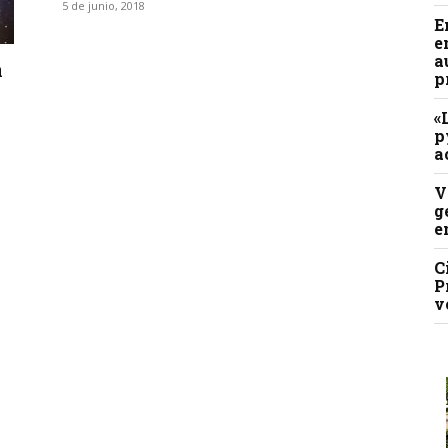
5 de junio, 2018
E
e
a
a
p
«
p
a
V
g
e
C
P
v