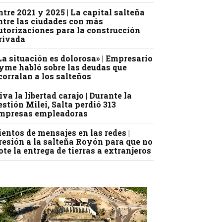
ntre 2021 y 2025 | La capital salteña
ntre las ciudades con más
utorizaciones para la construcción
rivada
La situación es dolorosa» | Empresario
yme habló sobre las deudas que
corralan a los salteños
iva la libertad carajo | Durante la
estión Milei, Salta perdió 313
mpresas empleadoras
ientos de mensajes en las redes |
resión a la salteña Royón para que no
ote la entrega de tierras a extranjeros