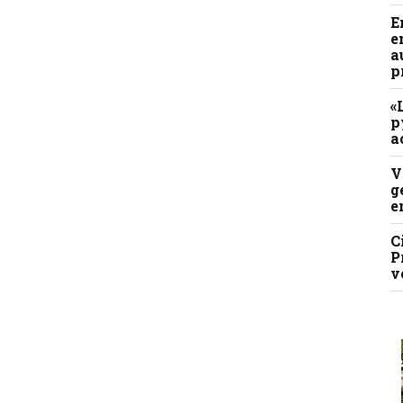
E
e
a
p
«
p
a
V
g
e
C
P
v