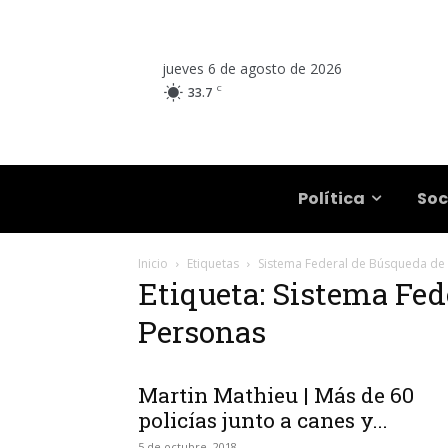
jueves 6 de agosto de 2026
C
33.7
Salta
Política
Soc
Inicio
Etiquetas
Sistema Federal de Búsqueda de
Etiqueta: Sistema Fed
Personas
Martin Mathieu | Más de 60
policías junto a canes y...
5 de octubre, 2018