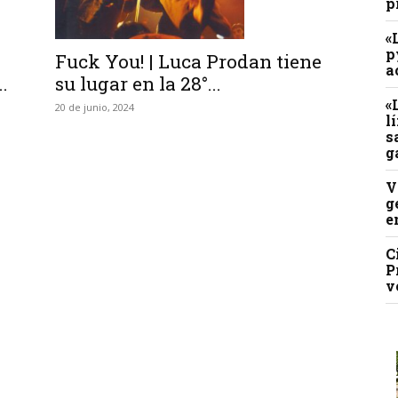
p
«
p
Fuck You! | Luca Prodan tiene
a
.
su lugar en la 28°...
«
20 de junio, 2024
l
s
g
V
g
e
C
P
v