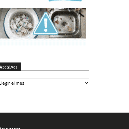
Archivos
rchivos