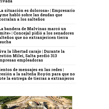
rivada
La situación es dolorosa» | Empresario
yme habló sobre las deudas que
corralan a los salteños
La bandera de Malvinas marcó un
ímite» | Concejal pidió a los senadores
alteños que no extranjericen tierra
aucha
iva la libertad carajo | Durante la
estión Milei, Salta perdió 313
mpresas empleadoras
ientos de mensajes en las redes |
resión a la salteña Royón para que no
ote la entrega de tierras a extranjeros