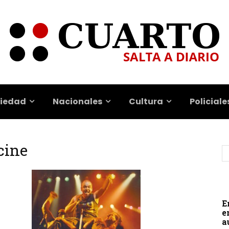
iedad
Nacionales
Cultura
Policiale
cine
E
e
a