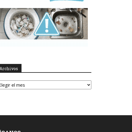
Archivos
rchivos