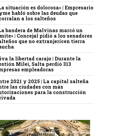
La situación es dolorosa» | Empresario
yme habló sobre las deudas que
corralan a los salteños
La bandera de Malvinas marcó un
ímite» | Concejal pidió a los senadores
alteños que no extranjericen tierra
aucha
iva la libertad carajo | Durante la
estión Milei, Salta perdió 313
mpresas empleadoras
ntre 2021 y 2025 | La capital salteña
ntre las ciudades con más
utorizaciones para la construcción
rivada