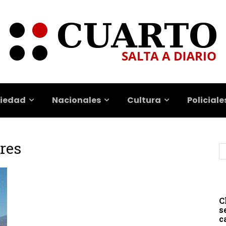
iedad
Nacionales
Cultura
Policiale
res
C
s
c