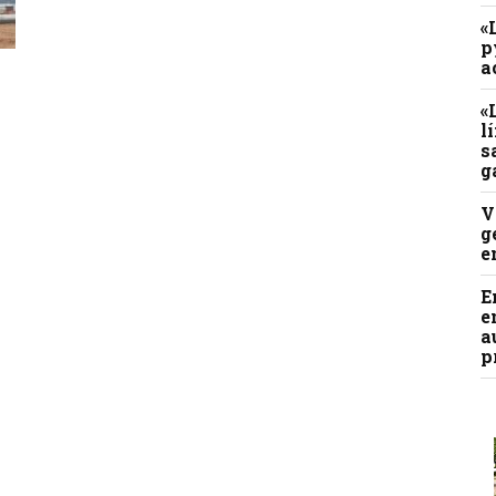
«
p
a
n
«
l
s
g
V
g
e
E
e
a
p