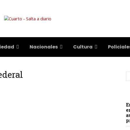
iedad
Nacionales
Cultura
Policiale
ederal
E
e
a
p