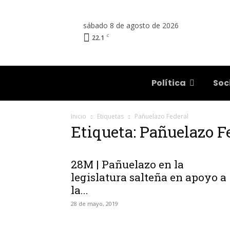
sábado 8 de agosto de 2026
C
22.1
Salta
Política
Soc
Inicio
Etiquetas
Pañuelazo Federal
Etiqueta: Pañuelazo F
28M | Pañuelazo en la
legislatura salteña en apoyo a
la...
28 de mayo, 2019