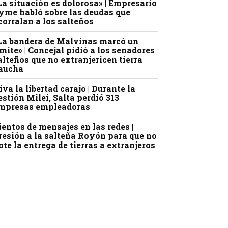
La situación es dolorosa» | Empresario
yme habló sobre las deudas que
corralan a los salteños
La bandera de Malvinas marcó un
ímite» | Concejal pidió a los senadores
alteños que no extranjericen tierra
aucha
iva la libertad carajo | Durante la
estión Milei, Salta perdió 313
mpresas empleadoras
ientos de mensajes en las redes |
resión a la salteña Royón para que no
ote la entrega de tierras a extranjeros