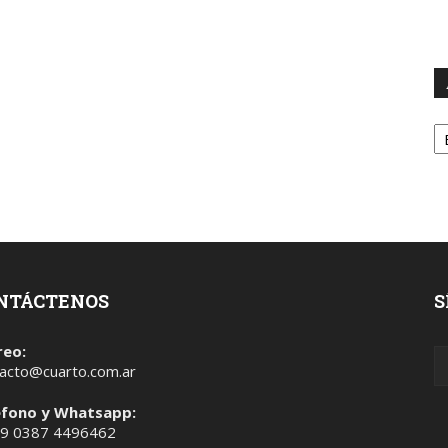
A
NTÁCTENOS
S
reo:
acto@cuarto.com.ar
éfono y Whatsapp:
 9 0387 4496462