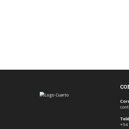
CO
Cor
cont
Tel
+54