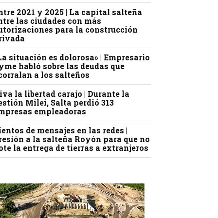
ntre 2021 y 2025 | La capital salteña
ntre las ciudades con más
utorizaciones para la construcción
rivada
La situación es dolorosa» | Empresario
yme habló sobre las deudas que
corralan a los salteños
iva la libertad carajo | Durante la
estión Milei, Salta perdió 313
mpresas empleadoras
ientos de mensajes en las redes |
resión a la salteña Royón para que no
ote la entrega de tierras a extranjeros