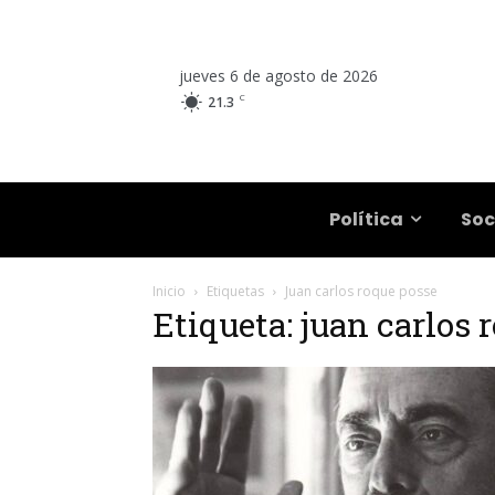
jueves 6 de agosto de 2026
C
21.3
Salta
Política
Soc
Inicio
Etiquetas
Juan carlos roque posse
Etiqueta: juan carlos 