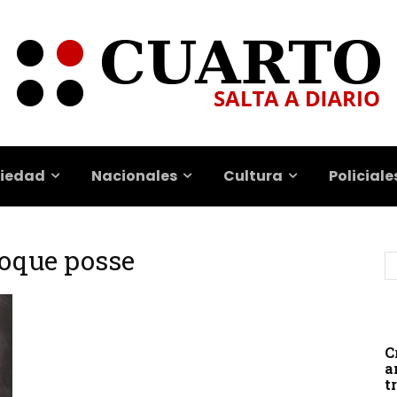
iedad
Nacionales
Cultura
Policiale
roque posse
C
a
t