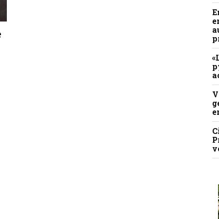
E
e
a
e
p
«
p
a
V
g
e
C
P
v