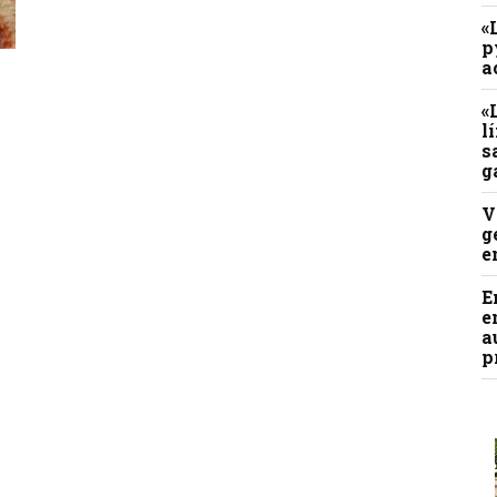
«
p
a
«
l
s
g
V
g
e
E
e
a
p