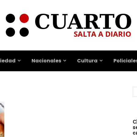
iedad
Nacionales
Cultura
Policiale
C
s
c