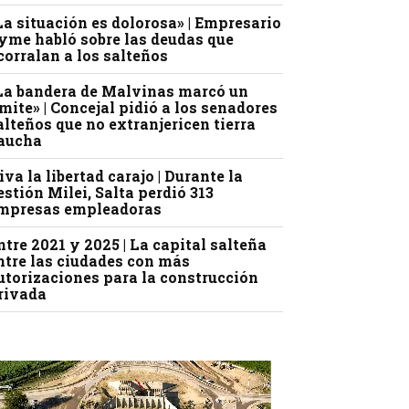
La situación es dolorosa» | Empresario
yme habló sobre las deudas que
corralan a los salteños
La bandera de Malvinas marcó un
ímite» | Concejal pidió a los senadores
alteños que no extranjericen tierra
aucha
iva la libertad carajo | Durante la
estión Milei, Salta perdió 313
mpresas empleadoras
ntre 2021 y 2025 | La capital salteña
ntre las ciudades con más
utorizaciones para la construcción
rivada