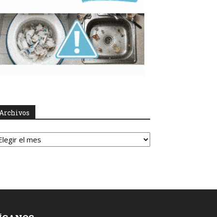
Archivos
rchivos