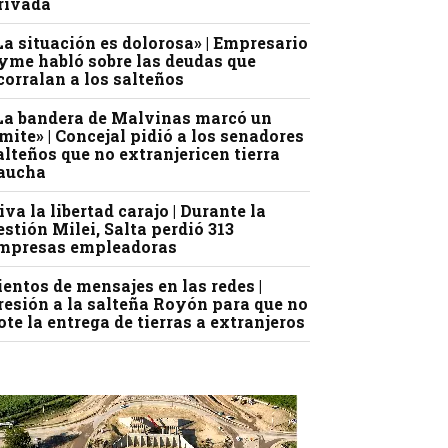
rivada
La situación es dolorosa» | Empresario
yme habló sobre las deudas que
corralan a los salteños
La bandera de Malvinas marcó un
ímite» | Concejal pidió a los senadores
alteños que no extranjericen tierra
aucha
iva la libertad carajo | Durante la
estión Milei, Salta perdió 313
mpresas empleadoras
ientos de mensajes en las redes |
resión a la salteña Royón para que no
ote la entrega de tierras a extranjeros