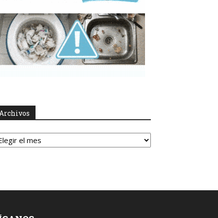
Archivos
rchivos