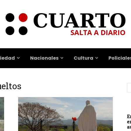
iedad
Nacionales
Cultura
Policiale
eltos
E
e
a