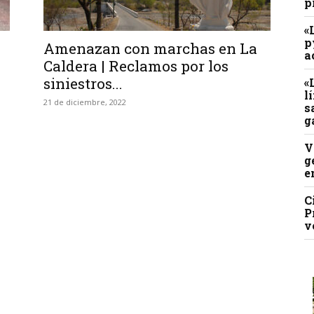
p
«
p
Amenazan con marchas en La
a
Caldera | Reclamos por los
siniestros...
«
l
21 de diciembre, 2022
s
g
V
g
e
C
P
v