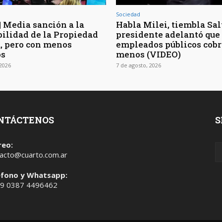
Sociedad
| Media sanción a la
Habla Milei, tiembla Salt
bilidad de la Propiedad
presidente adelantó que 
, pero con menos
empleados públicos cob
os
menos (VIDEO)
 2026
7 de agosto, 2026
NTÁCTENOS
S
reo:
acto@cuarto.com.ar
éfono y Whatsapp:
 9 0387 4496462