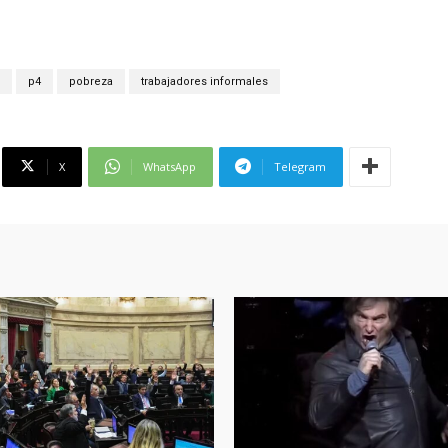
p4
pobreza
trabajadores informales
X
WhatsApp
Telegram