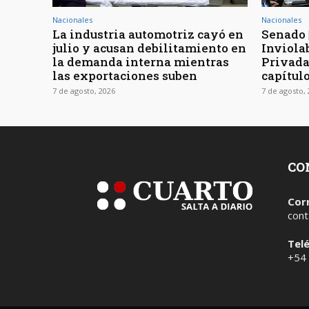
Nacionales
Nacionales
La industria automotriz cayó en
Senado 
julio y acusan debilitamiento en
Inviola
la demanda interna mientras
Privada
las exportaciones suben
capítul
7 de agosto, 2026
7 de agosto,
CO
Cor
cont
Tel
+54