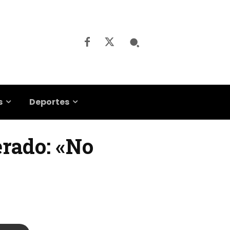
s
Deportes
erado: «No