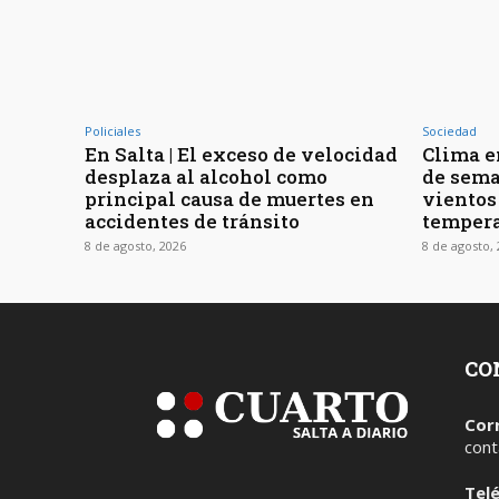
Policiales
Sociedad
En Salta | El exceso de velocidad
Clima en
desplaza al alcohol como
de sema
principal causa de muertes en
vientos
accidentes de tránsito
tempera
8 de agosto, 2026
8 de agosto,
CO
Cor
cont
Tel