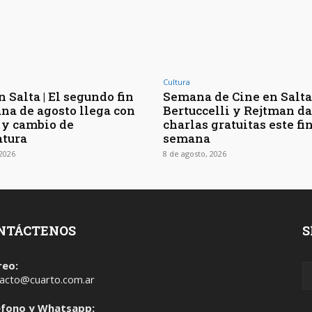
Cultura
 Salta | El segundo fin
Semana de Cine en Salta 
na de agosto llega con
Bertuccelli y Rejtman d
 y cambio de
charlas gratuitas este fi
tura
semana
 2026
8 de agosto, 2026
NTÁCTENOS
S
reo:
acto@cuarto.com.ar
éfono y Whatsapp: