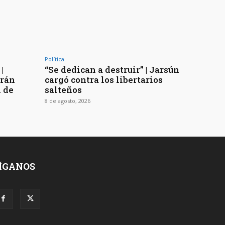
Política
|
“Se dedican a destruir” | Jarsún
arán
cargó contra los libertarios
n de
salteños
8 de agosto, 2026
ÍGANOS