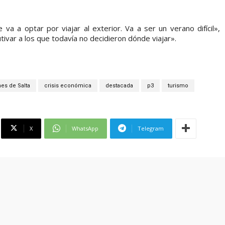
 a optar por viajar al exterior. Va a ser un verano difícil»,
tivar a los que todavía no decidieron dónde viajar».
es de Salta
crisis económica
destacada
p3
turismo
X
WhatsApp
Telegram