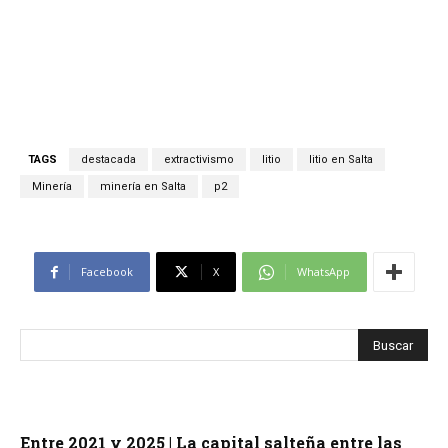
TAGS
destacada
extractivismo
litio
litio en Salta
Minería
minería en Salta
p2
Facebook
X
WhatsApp
Entre 2021 y 2025 | La capital salteña entre las