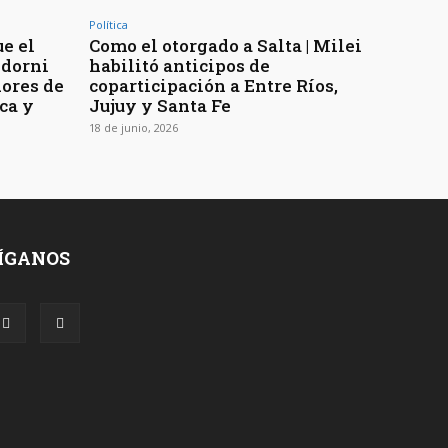
Política
ue el
Como el otorgado a Salta | Milei
Adorni
habilitó anticipos de
ores de
coparticipación a Entre Ríos,
ca y
Jujuy y Santa Fe
18 de junio, 2026
ÍGANOS