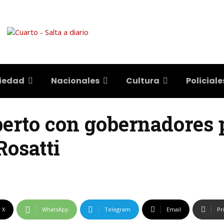
iedad
Nacionales
Cultura
Policiale
berto con gobernadores 
Rosatti
X
WhatsApp
Telegram
Email
Pr