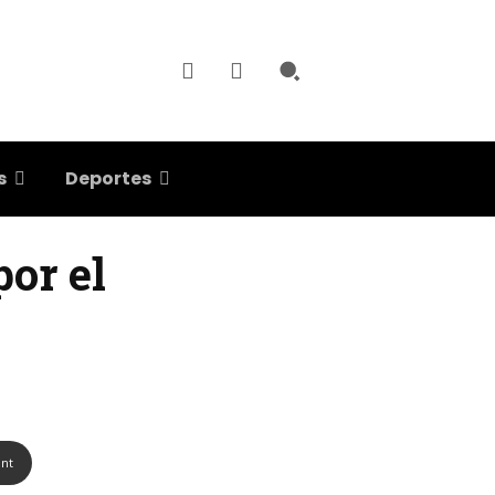
s
Deportes
por el
int