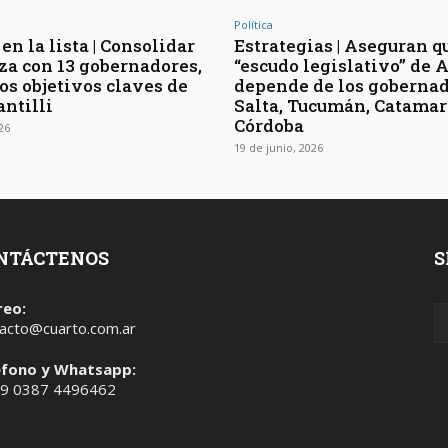
Política
en la lista | Consolidar
Estrategias | Aseguran q
nza con 13 gobernadores,
“escudo legislativo” de 
os objetivos claves de
depende de los gobernad
antilli
Salta, Tucumán, Catamar
Córdoba
026
19 de junio, 2026
NTÁCTENOS
S
reo:
acto@cuarto.com.ar
éfono y Whatsapp:
 9 0387 4496462