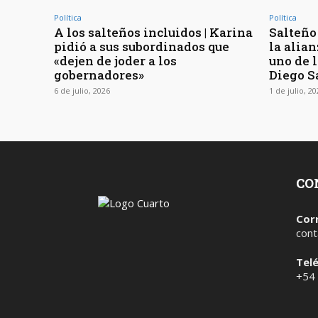
Política
Política
A los salteños incluidos | Karina
Salteño 
pidió a sus subordinados que
la alia
«dejen de joder a los
uno de l
gobernadores»
Diego S
6 de julio, 2026
1 de julio, 2
CO
Cor
cont
Tel
+54