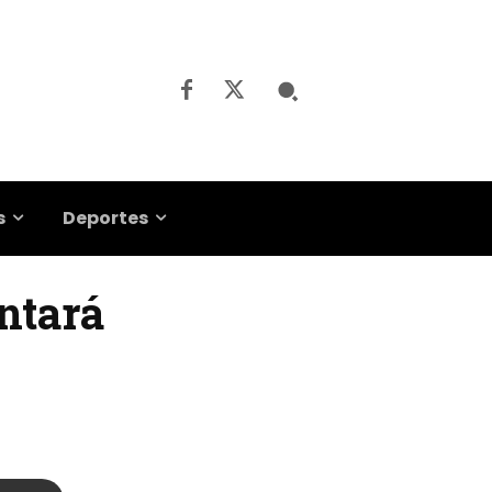
s
Deportes
entará