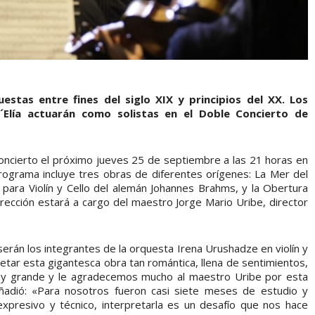
estas entre fines del siglo XIX y principios del XX. Los
D´Elía actuarán como solistas en el Doble Concierto de
concierto el próximo jueves 25 de septiembre a las 21 horas en
 programa incluye tres obras de diferentes orígenes: La Mer del
para Violín y Cello del alemán Johannes Brahms, y la Obertura
irección estará a cargo del maestro Jorge Mario Uribe, director
erán los integrantes de la orquesta Irena Urushadze en violín y
pretar esta gigantesca obra tan romántica, llena de sentimientos,
uy grande y le agradecemos mucho al maestro Uribe por esta
ñadió: «Para nosotros fueron casi siete meses de estudio y
xpresivo y técnico, interpretarla es un desafío que nos hace