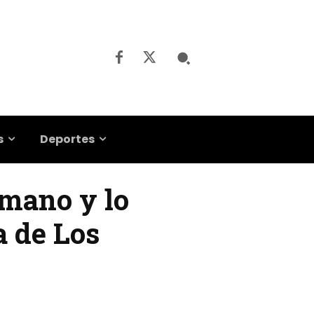
s
Deportes
rmano y lo
a de Los