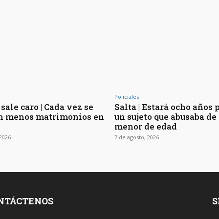
Policiales
sale caro | Cada vez se
Salta | Estará ocho años 
n menos matrimonios en
un sujeto que abusaba de 
menor de edad
 2026
7 de agosto, 2026
NTÁCTENOS
S