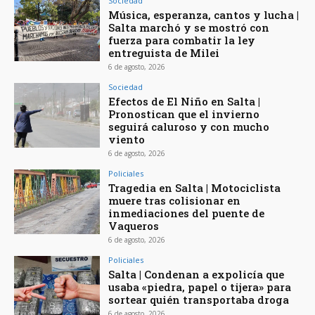
Sociedad
Música, esperanza, cantos y lucha |
Salta marchó y se mostró con
fuerza para combatir la ley
entreguista de Milei
6 de agosto, 2026
Sociedad
Efectos de El Niño en Salta |
Pronostican que el invierno
seguirá caluroso y con mucho
viento
6 de agosto, 2026
Policiales
Tragedia en Salta | Motociclista
muere tras colisionar en
inmediaciones del puente de
Vaqueros
6 de agosto, 2026
Policiales
Salta | Condenan a expolicía que
usaba «piedra, papel o tijera» para
sortear quién transportaba droga
6 de agosto, 2026