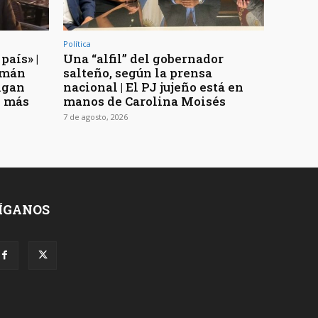
Política
país» |
Una “alfil” del gobernador
uzmán
salteño, según la prensa
digan
nacional | El PJ jujeño está en
n más
manos de Carolina Moisés
7 de agosto, 2026
ÍGANOS