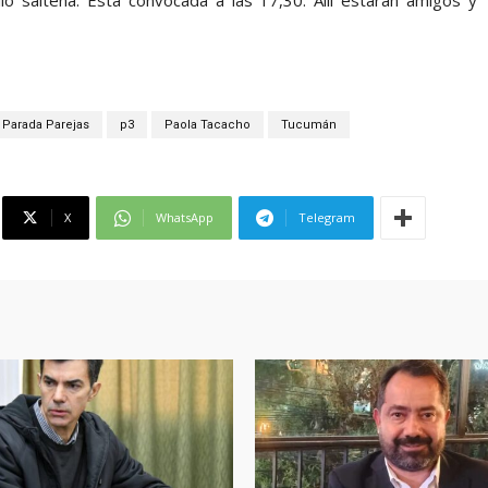
o salteña. Está convocada a las 17,30. Allí estarán amigos y
 Parada Parejas
p3
Paola Tacacho
Tucumán
X
WhatsApp
Telegram