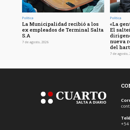
Política
Política
La Municipalidad recibió a los
«La gen
ex empleados de Terminal Salta
El salte
S.A
dirigen
nueva r
7 de agosto, 2026
del har
7 de agosto,
CO
Cor
cont
Tel
+54