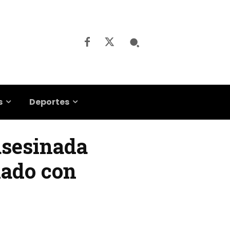
s
Deportes
 asesinada
nado con