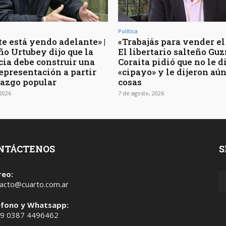
Política
te está yendo adelante» |
«Trabajás para vender el 
ño Urtubey dijo que la
El libertario salteño G
cia debe construir una
Coraita pidió que no le 
epresentación a partir
«cipayo» y le dijeron aú
tazgo popular
cosas
 2026
7 de agosto, 2026
NTÁCTENOS
S
reo:
acto@cuarto.com.ar
éfono y Whatsapp:
 9 0387 4496462