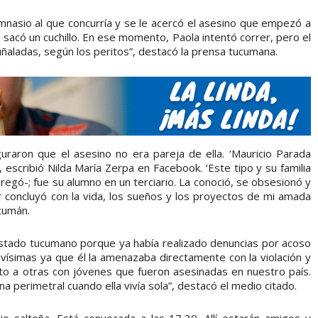
imnasio al que concurría y se le acercó el asesino que empezó a
 sacó un cuchillo. En ese momento, Paola intentó correr, pero el
ñaladas, según los peritos”, destacó la prensa tucumana.
uraron que el asesino no era pareja de ella. ‘Mauricio Parada
 escribió Nilda María Zerpa en Facebook. ‘Este tipo y su familia
gregó-; fue su alumno en un terciario. La conoció, se obsesionó y
concluyó con la vida, los sueños y los proyectos de mi amada
ucumán.
Estado tucumano porque ya había realizado denuncias por acoso
avísimas ya que él la amenazaba directamente con la violación y
unto a otras con jóvenes que fueron asesinadas en nuestro país.
na perimetral cuando ella vivía sola”, destacó el medio citado.