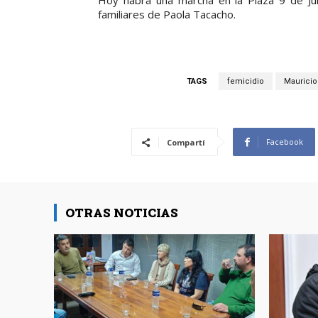
Hoy habrá una marcha en la Plaza 9 de Juli
familiares de Paola Tacacho.
TAGS
femicidio
Mauricio
Facebook
Compartí
OTRAS NOTICIAS