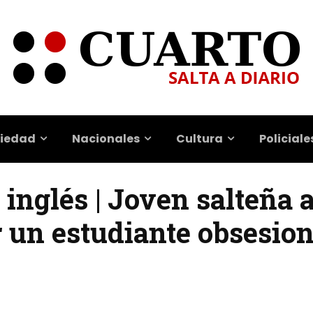
iedad
Nacionales
Cultura
Policiale
 inglés | Joven salteña
un estudiante obsesio