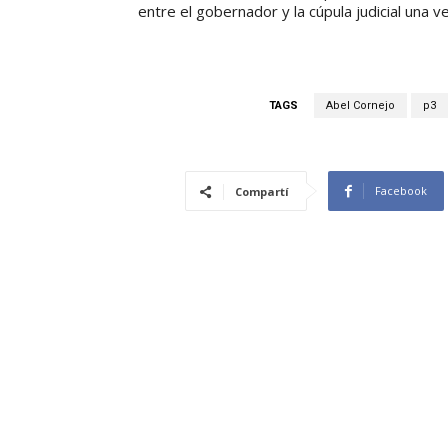
entre el gobernador y la cúpula judicial una 
TAGS
Abel Cornejo
p3
Facebook
Compartí