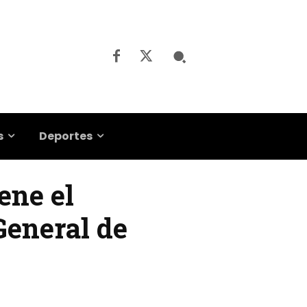
s
Deportes
ene el
General de