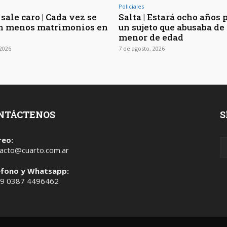
Policiales
sale caro | Cada vez se
Salta | Estará ocho años 
n menos matrimonios en
un sujeto que abusaba de 
menor de edad
 2026
7 de agosto, 2026
NTÁCTENOS
S
reo:
acto@cuarto.com.ar
éfono y Whatsapp:
 9 0387 4496462