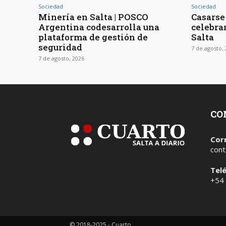
Sociedad
Sociedad
Minería en Salta | POSCO
Casarse 
Argentina codesarrolla una
celebra
plataforma de gestión de
Salta
seguridad
7 de agosto,
7 de agosto, 2026
CO
Cor
cont
Tel
+54
© 2018-2025 - Cuarto