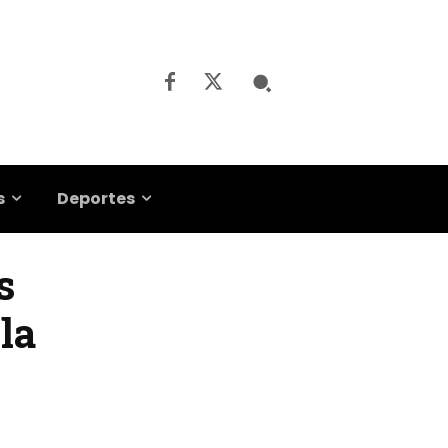
s
Deportes
s
la