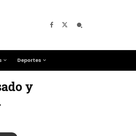
s
Deportes
sado y
a