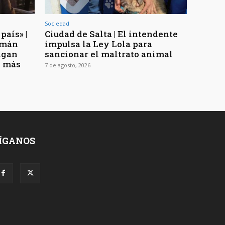
Sociedad
país» |
Ciudad de Salta | El intendente
uzmán
impulsa la Ley Lola para
digan
sancionar el maltrato animal
n más
7 de agosto, 2026
ÍGANOS