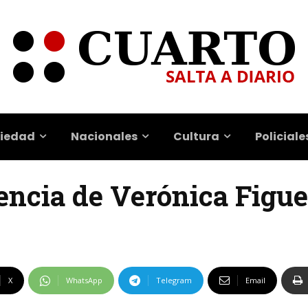
iedad
Nacionales
Cultura
Policiale
rencia de Verónica Figu
X
WhatsApp
Telegram
Email