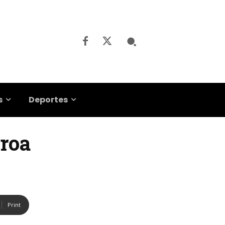
s
Deportes
eroa
Print