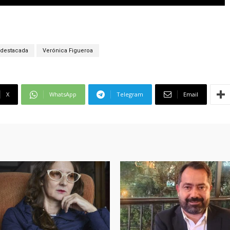
destacada
Verónica Figueroa
X
WhatsApp
Telegram
Email