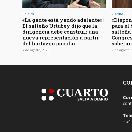
Política
Cultura
«La gente está yendo adelante» |
«Dispon
El salteño Urtubey dijo que la
para el 
dirigencia debe construir una
salteña
nueva representación a partir
Congres
del hartazgo popular
soberan
7 de agosto, 2026
7 de agosto,
CO
Cor
cont
Tel
+54