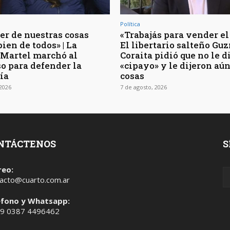
Política
er de nuestras cosas
«Trabajás para vender el 
bien de todos» | La
El libertario salteño G
 Martel marchó al
Coraita pidió que no le 
o para defender la
«cipayo» y le dijeron aú
ía
cosas
 2026
7 de agosto, 2026
NTÁCTENOS
S
reo:
acto@cuarto.com.ar
éfono y Whatsapp:
 9 0387 4496462